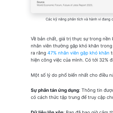
Các kỹ năng phân tích và hành vi đang 
Về bản chất, giá trị thực sự trong nền ki
nhân viên thường gặp khó khăn trong v
ra rằng
47% nhân viên gặp khó khăn
t
hiện công việc của mình. Có tới 32% đã
Một số lý do phổ biến nhất cho điều nà
Sự phân tán ứng dụng
: Thông tin đư
có cách thức tập trung để truy cập ch
Dữ liệu lộn xộn
: Bạn đã bao giờ cảm t