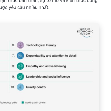
hận thức bản thân, sự tò mò và kiến thức công
ược yêu cầu nhiều nhất.