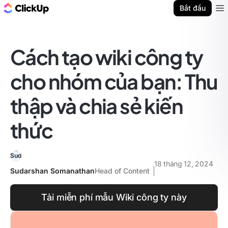
ClickUp Blog
Bắt đầu
Ope
Cách tạo wiki công ty
cho nhóm của bạn: Thu
thập và chia sẻ kiến
thức
18 tháng 12, 2024
Sudarshan Somanathan
Head of Content
Tải miễn phí mẫu Wiki công ty này