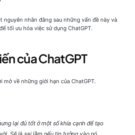
?
xét nguyên nhân đằng sau những vấn đề này và
để tối ưu hóa việc sử dụng ChatGPT.
biến của ChatGPT
ởi mở về những giới hạn của ChatGPT.
ng lại đủ tốt ở một số khía cạnh để tạo
vời. Sẽ là sai lầm nếu tin tưởng vào nó