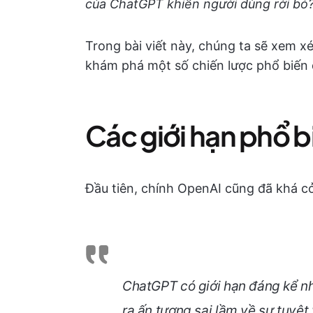
của ChatGPT khiến người dùng rời bỏ
Trong bài viết này, chúng ta sẽ xem 
khám phá một số chiến lược phổ biến 
Các giới hạn phổ 
Đầu tiên, chính OpenAI cũng đã khá c
ChatGPT có giới hạn đáng kể như
ra ấn tượng sai lầm về sự tuyệt 