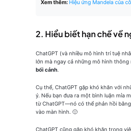
Xem thêm:
Hiệu ứng Mandela của côn
2. Hiểu biết hạn chế về 
ChatGPT (và nhiều mô hình trí tuệ nh
lớn mà ngay cả những mô hình thông
bối cảnh
.
Cụ thể, ChatGPT gặp khó khăn với nhữ
ý. Nếu bạn đưa ra một bình luận mỉa m
từ ChatGPT—nó có thể phản hồi bằng
vào màn hình. 🙂
ChatGPT cũng gặp khó khăn trong việc 