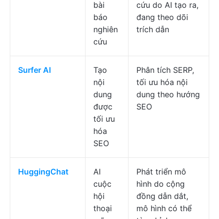
bài
cứu do AI tạo ra,
báo
đang theo dõi
nghiên
trích dẫn
cứu
Surfer AI
Tạo
Phân tích SERP,
nội
tối ưu hóa nội
dung
dung theo hướng
được
SEO
tối ưu
hóa
SEO
HuggingChat
AI
Phát triển mô
cuộc
hình do cộng
hội
đồng dẫn dắt,
thoại
mô hình có thể