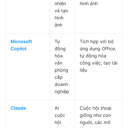
nhiên
hình ảnh
và tạo
hình
ảnh
Microsoft
Tự
Tích hợp với bộ
Copilot
động
ứng dụng Office,
hóa
tự động hóa
văn
công việc, tạo tài
phòng
liệu
cấp
doanh
nghiệp
Claude
AI
Cuộc hội thoại
cuộc
giống như con
hội
người, các mô