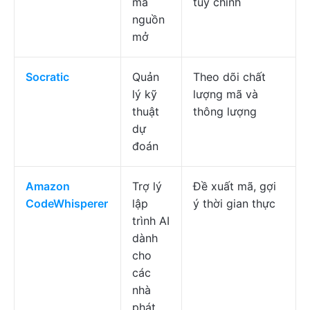
mã
tùy chỉnh
nguồn
mở
Socratic
Quản
Theo dõi chất
lý kỹ
lượng mã và
thuật
thông lượng
dự
đoán
Amazon
Trợ lý
Đề xuất mã, gợi
CodeWhisperer
lập
ý thời gian thực
trình AI
dành
cho
các
nhà
phát