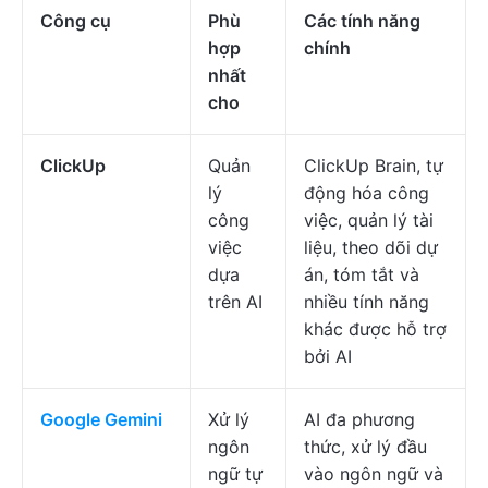
Công cụ
Phù
Các tính năng
hợp
chính
nhất
cho
ClickUp
Quản
ClickUp Brain, tự
lý
động hóa công
công
việc, quản lý tài
việc
liệu, theo dõi dự
dựa
án, tóm tắt và
trên AI
nhiều tính năng
khác được hỗ trợ
bởi AI
Google Gemini
Xử lý
AI đa phương
ngôn
thức, xử lý đầu
ngữ tự
vào ngôn ngữ và