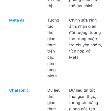
thị
thể tùy chỉnh
Meta AI
Tương
Chỉnh sửa hình
tác
ảnh, nhận diện
thời
đối tượng, tương
gian
tác trong cuộc
thực
trò chuyện nhóm,
trên
tích hợp với
các
Meta
nền
tảng
Meta
Chatsonic
Dữ liệu
Dữ liệu tin tức
thời
thời gian thực,
gian
tương tác bằng
thực
giọng nói, tạo