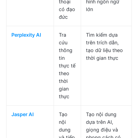
thoại
hình ngôn ngữ
có đạo
lớn
đức
Perplexity AI
Tra
Tìm kiếm dựa
cứu
trên trích dẫn,
thông
tạo dữ liệu theo
tin
thời gian thực
thực tế
theo
thời
gian
thực
Jasper AI
Tạo
Tạo nội dung
nội
dựa trên AI,
dung
giọng điệu và
và tiếp
phong cách có