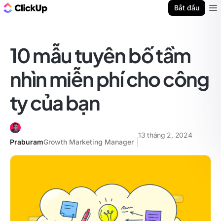
ClickUp Blog
Bắt đầu
Ope
10 mẫu tuyên bố tầm
nhìn miễn phí cho công
ty của bạn
13 tháng 2, 2024
Praburam
Growth Marketing Manager