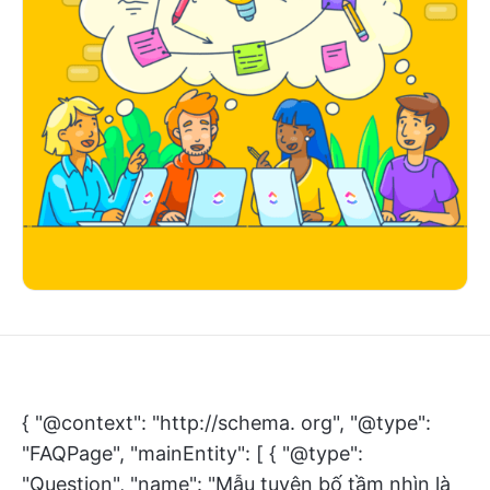
{ "@context": "http://schema. org", "@type":
"FAQPage", "mainEntity": [ { "@type":
"Question", "name": "Mẫu tuyên bố tầm nhìn là