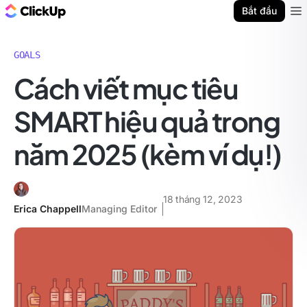
ClickUp Blog
Bắt đầu
Ope
GOALS
Cách viết mục tiêu
SMART hiệu quả trong
năm 2025 (kèm ví dụ!)
18 tháng 12, 2023
Erica Chappell
Managing Editor