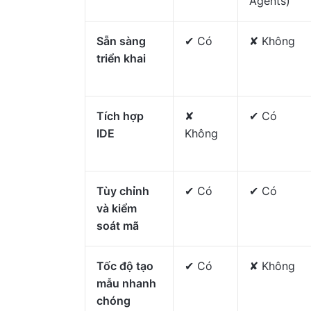
Agents)
Sẵn sàng
✔ Có
✘ Không
triển khai
Tích hợp
✘
✔ Có
IDE
Không
Tùy chỉnh
✔ Có
✔ Có
và kiểm
soát mã
Tốc độ tạo
✔ Có
✘ Không
mẫu nhanh
chóng