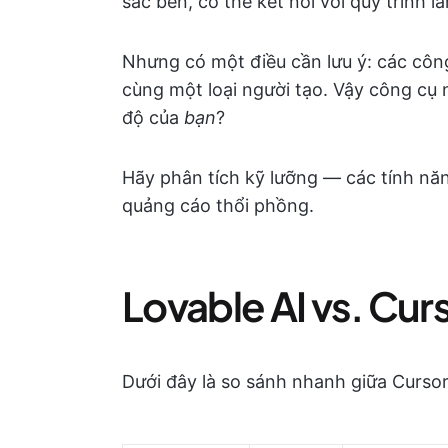
sắc bén, có thể kết nối với quy trình l
Nhưng có một điều cần lưu ý: các côn
cùng một loại người tạo. Vậy công cụ n
độ của
bạn
?
Hãy phân tích kỹ lưỡng — các tính năng
quảng cáo thổi phồng.
Lovable AI vs. Cur
Dưới đây là so sánh nhanh giữa Cursor