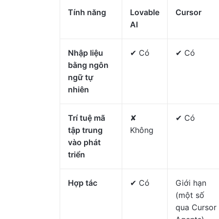
Tính năng
Lovable
Cursor
AI
Nhập liệu
✔ Có
✔ Có
bằng ngôn
ngữ tự
nhiên
Trí tuệ mã
✘
✔ Có
tập trung
Không
vào phát
triển
Hợp tác
✔ Có
Giới hạn
(một số
qua Cursor