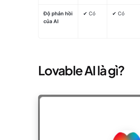
Độ phản hồi
✔ Có
✔ Có
của AI
Lovable AI là gì?