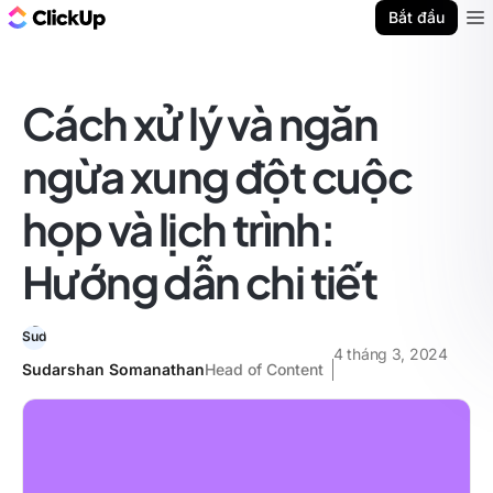
ClickUp Blog
Bắt đầu
Ope
Cách xử lý và ngăn
ngừa xung đột cuộc
họp và lịch trình:
Hướng dẫn chi tiết
4 tháng 3, 2024
Sudarshan Somanathan
Head of Content