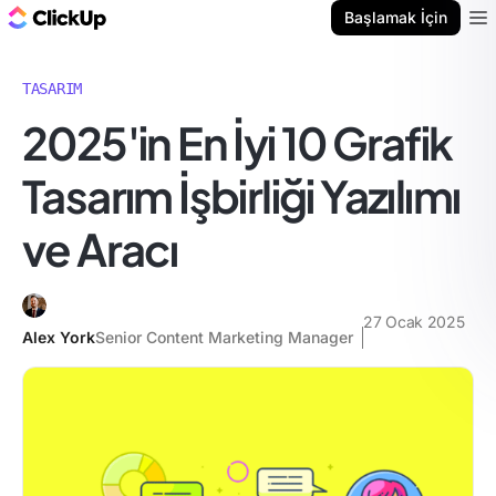
ClickUp Blog
Başlamak İçin
Ope
TASARIM
2025'in En İyi 10 Grafik
Tasarım İşbirliği Yazılımı
ve Aracı
27 Ocak 2025
Alex York
Senior Content Marketing Manager