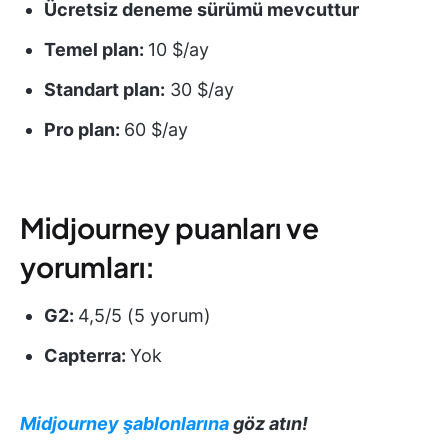
Ücretsiz deneme sürümü mevcuttur
Temel plan:
10 $/ay
Standart plan:
30 $/ay
Pro plan:
60 $/ay
Midjourney puanları ve
yorumları:
G2:
4,5/5 (5 yorum)
Capterra:
Yok
Midjourney şablonlarına
göz atın!