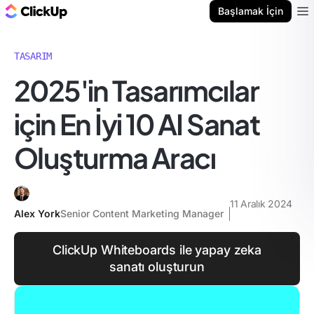
ClickUp Blog
Başlamak İçin
Ope
TASARIM
2025'in Tasarımcılar
için En İyi 10 AI Sanat
Oluşturma Aracı
11 Aralık 2024
Alex York
Senior Content Marketing Manager
ClickUp Whiteboards ile yapay zeka
sanatı oluşturun