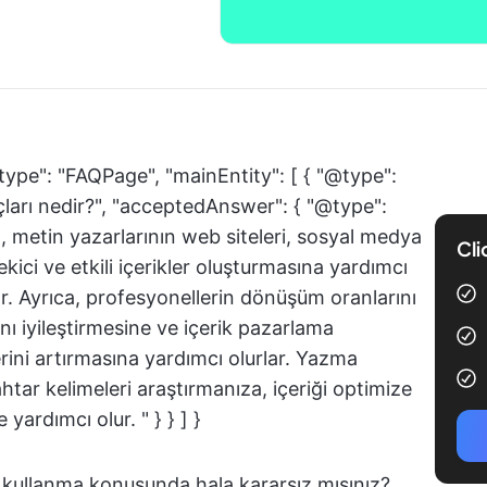
type": "FAQPage", "mainEntity": [ { "@type":
ları nedir?", "acceptedAnswer": { "@type":
, metin yazarlarının web siteleri, sosyal medya
Cli
çekici ve etkili içerikler oluşturmasına yardımcı
ır. Ayrıca, profesyonellerin dönüşüm oranlarını
ı iyileştirmesine ve içerik pazarlama
rini artırmasına yardımcı olurlar. Yazma
ahtar kelimeleri araştırmanıza, içeriği optimize
yardımcı olur. " } } ] }
kullanma konusunda hala kararsız mısınız?