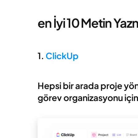
en İyi 10 Metin Yaz
1.
ClickUp
Hepsi bir arada proje yön
görev organizasyonu için 