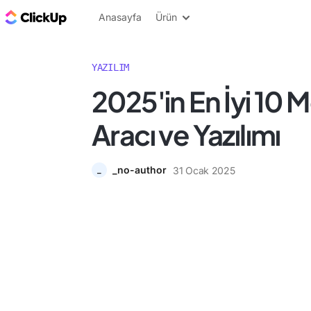
ClickUp Blog
Anasayfa
Ürün
YAZILIM
2025'in En İyi 10 
Aracı ve Yazılımı
_no-author
31 Ocak 2025
_