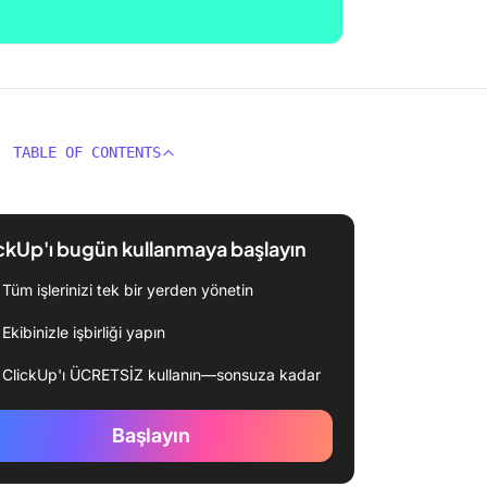
TABLE OF CONTENTS
ckUp'ı bugün kullanmaya başlayın
Tüm işlerinizi tek bir yerden yönetin
Ekibinizle işbirliği yapın
ClickUp'ı ÜCRETSİZ kullanın—sonsuza kadar
Başlayın