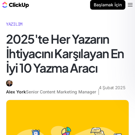
ClickUp Blog
Başlamak İçin
Ope
YAZILIM
2025'te Her Yazarın
İhtiyacını Karşılayan En
İyi 10 Yazma Aracı
4 Şubat 2025
Alex York
Senior Content Marketing Manager