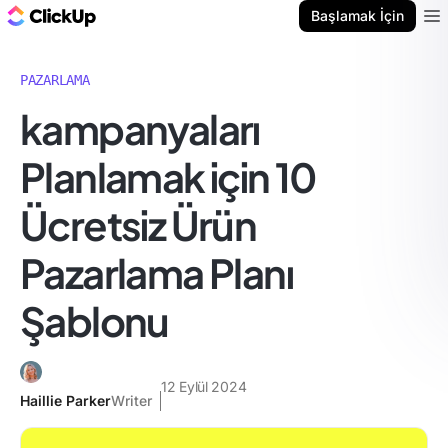
ClickUp Blog
Başlamak İçin
Ope
PAZARLAMA
kampanyaları
Planlamak için 10
Ücretsiz Ürün
Pazarlama Planı
Şablonu
12 Eylül 2024
Haillie Parker
Writer