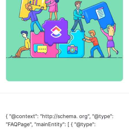
{ "@context": "http://schema. org", "@type":
"FAQPage", "mainEntity": [ { "@type":