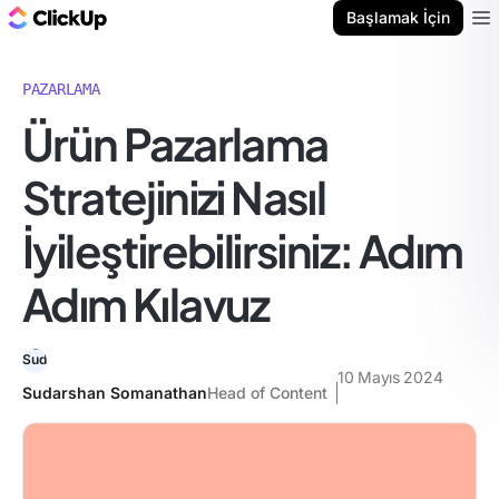
ClickUp Blog
Başlamak İçin
Ope
PAZARLAMA
Ürün Pazarlama
Stratejinizi Nasıl
İyileştirebilirsiniz: Adım
Adım Kılavuz
10 Mayıs 2024
Sudarshan Somanathan
Head of Content