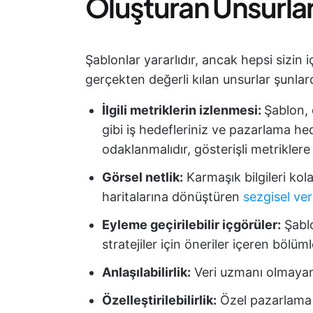
Oluşturan Unsurla
Şablonlar yararlıdır, ancak hepsi sizin 
gerçekten değerli kılan unsurlar şunlard
İlgili metriklerin izlenmesi:
Şablon,
gibi iş hedefleriniz ve pazarlama he
odaklanmalıdır, gösterişli metriklere
Görsel netlik:
Karmaşık bilgileri kolay
haritalarına dönüştüren
sezgisel ver
Eyleme geçirilebilir içgörüler:
Şablo
stratejiler için öneriler içeren bölüm
Anlaşılabilirlik:
Veri uzmanı olmayanla
Özelleştirilebilirlik:
Özel pazarlama 