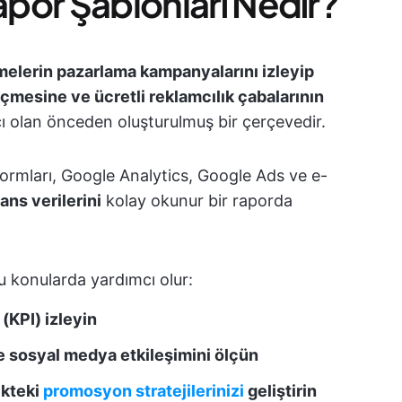
apor Şablonları Nedir?
melerin pazarlama kampanyalarını izleyip
ölçmesine ve ücretli reklamcılık çabalarının
 olan önceden oluşturulmuş bir çerçevedir.
formları, Google Analytics, Google Ads ve e-
ns verilerini
kolay okunur bir raporda
u konularda yardımcı olur:
(KPI) izleyin
e sosyal medya etkileşimini ölçün
ekteki
promosyon stratejilerinizi
geliştirin