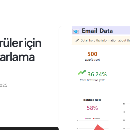
üler için
azarlama
2025