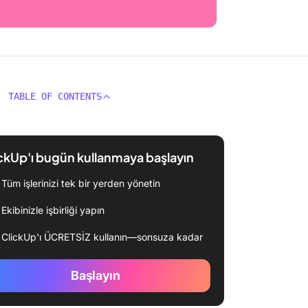
TABLE OF CONTENTS
ckUp'ı bugün kullanmaya başlayın
Tüm işlerinizi tek bir yerden yönetin
Ekibinizle işbirliği yapın
ClickUp'ı ÜCRETSİZ kullanın—sonsuza kadar
Başlayın