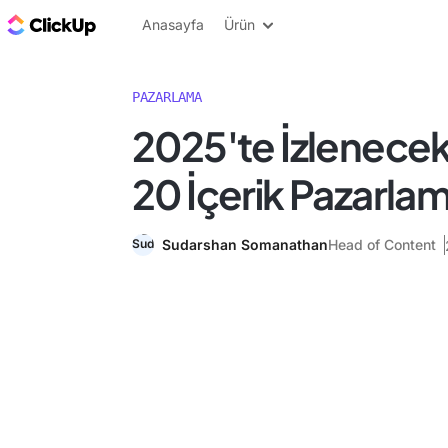
ClickUp Blog
Anasayfa
Ürün
PAZARLAMA
2025'te İzlenece
20 İçerik Pazarlam
Sudarshan Somanathan
Head of Content