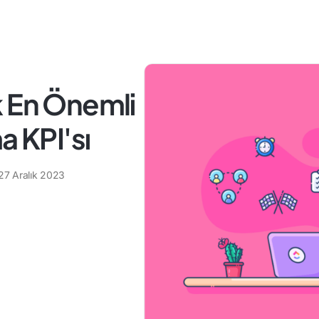
k En Önemli
a KPI'sı
27 Aralık 2023