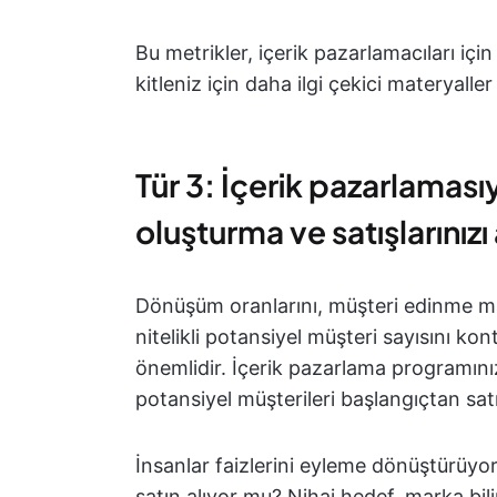
Bu metrikler, içerik pazarlamacıları için 
kitleniz için daha ilgi çekici materyalle
Tür 3: İçerik pazarlaması
oluşturma ve satışlarınızı 
Dönüşüm oranlarını, müşteri edinme mali
nitelikli potansiyel müşteri sayısını ko
önemlidir. İçerik pazarlama programını
potansiyel müşterileri başlangıçtan sa
İnsanlar faizlerini eyleme dönüştürüyor
satın alıyor mu? Nihai hedef, marka bilin