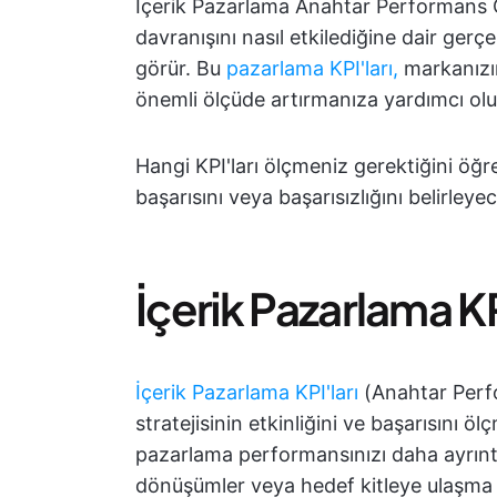
İçerik Pazarlama Anahtar Performans Gös
davranışını nasıl etkilediğine dair gerç
görür. Bu
pazarlama KPI'ları,
markanızın
önemli ölçüde artırmanıza yardımcı olu
Hangi KPI'ları ölçmeniz gerektiğini öğr
başarısını veya başarısızlığını belirley
İçerik Pazarlama KP
İçerik Pazarlama KPI'ları
(Anahtar Perfo
stratejisinin etkinliğini ve başarısını ölç
pazarlama performansınızı daha ayrıntıl
dönüşümler veya hedef kitleye ulaşma gi