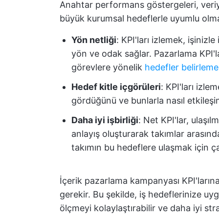
Anahtar performans göstergeleri, veriy
büyük kurumsal hedeflerle uyumlu olma
Yön netliği
: KPI'ları izlemek, işinizl
yön ve odak sağlar. Pazarlama KPI'l
görevlere yönelik
hedefler belirlem
Hedef kitle içgörüleri
: KPI'ları izle
gördüğünü ve bunlarla nasıl etkileşi
Daha iyi işbirliği
: Net KPI'lar, ulaş
anlayış oluşturarak takımlar arasında 
takımın bu hedeflere ulaşmak için ç
İçerik pazarlama kampanyası KPI'larına 
gerekir. Bu şekilde, iş hedeflerinize uyg
ölçmeyi kolaylaştırabilir ve daha iyi strat