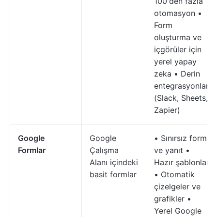
100'den fazla
otomasyon •
Form
oluşturma ve
içgörüler için
yerel yapay
zeka • Derin
entegrasyonlar
(Slack, Sheets,
Zapier)
Google
Google
• Sınırsız form
Formlar
Çalışma
ve yanıt •
Alanı içindeki
Hazır şablonlar
basit formlar
• Otomatik
çizelgeler ve
grafikler •
Yerel Google