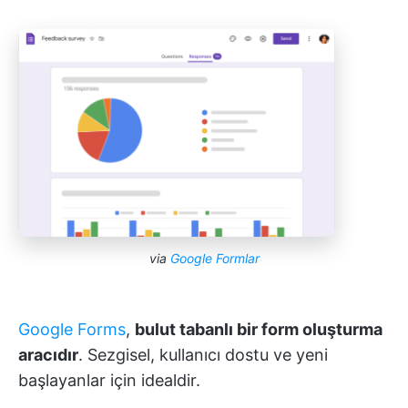
via
Google Formlar
Google Forms
,
bulut tabanlı bir form oluşturma
aracıdır
. Sezgisel, kullanıcı dostu ve yeni
başlayanlar için idealdir.