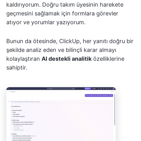
kaldırıyorum. Doğru takım üyesinin harekete
geçmesini sağlamak için formlara görevler
atıyor ve yorumlar yazıyorum.
Bunun da ötesinde, ClickUp, her yanıtı doğru bir
şekilde analiz eden ve bilinçli karar almayı
kolaylaştıran
AI destekli analitik
özelliklerine
sahiptir.