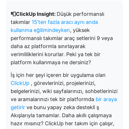
📮ClickUp Insight:
Düşük performanslı
takımlar
15'ten fazla aracı aynı anda
kullanma eğilimindeyken
, yüksek
performanslı takımlar araç setlerini 9 veya
daha az platformla sınırlayarak
verimliliklerini korurlar. Peki ya tek bir
platform kullanmaya ne dersiniz?
İş için her şeyi içeren bir uygulama olan
ClickUp
, görevlerinizi, projelerinizi,
belgelerinizi, wiki sayfalarınızı, sohbetlerinizi
ve aramalarınızı tek bir platformda
bir araya
getirir
ve bunu yapay zeka destekli ş
Akışlarıyla tamamlar. Daha akıllı çalışmaya
hazır mısınız? ClickUp her takım için çalışır,