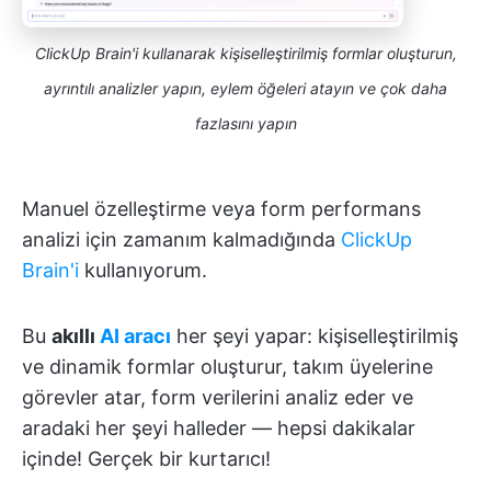
ClickUp Brain'i kullanarak kişiselleştirilmiş formlar oluşturun,
ayrıntılı analizler yapın, eylem öğeleri atayın ve çok daha
fazlasını yapın
Manuel özelleştirme veya form performans
analizi için zamanım kalmadığında
ClickUp
Brain'i
kullanıyorum.
Bu
akıllı
AI aracı
her şeyi yapar: kişiselleştirilmiş
ve dinamik formlar oluşturur, takım üyelerine
görevler atar, form verilerini analiz eder ve
aradaki her şeyi halleder — hepsi dakikalar
içinde! Gerçek bir kurtarıcı!