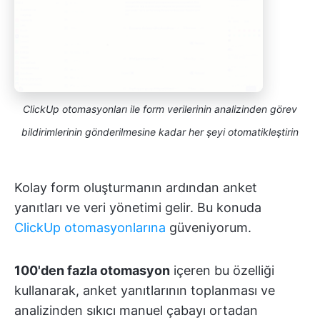
ClickUp otomasyonları ile form verilerinin analizinden görev
bildirimlerinin gönderilmesine kadar her şeyi otomatikleştirin
Kolay form oluşturmanın ardından anket
yanıtları ve veri yönetimi gelir. Bu konuda
ClickUp otomasyonlarına
güveniyorum.
100'den fazla otomasyon
içeren bu özelliği
kullanarak, anket yanıtlarının toplanması ve
analizinden sıkıcı manuel çabayı ortadan