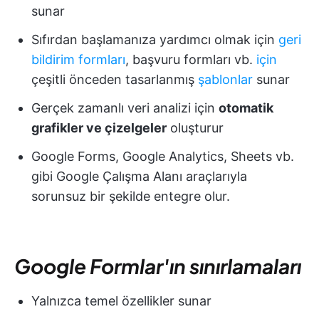
sunar
Sıfırdan başlamanıza yardımcı olmak için
geri
bildirim formları
, başvuru formları vb.
için
çeşitli önceden tasarlanmış
şablonlar
sunar
Gerçek zamanlı veri analizi için
otomatik
grafikler ve çizelgeler
oluşturur
Google Forms, Google Analytics, Sheets vb.
gibi Google Çalışma Alanı araçlarıyla
sorunsuz bir şekilde entegre olur.
Google Formlar'ın sınırlamaları
Yalnızca temel özellikler sunar