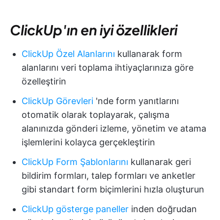
ClickUp'ın en iyi özellikleri
ClickUp Özel Alanlarını
kullanarak form
alanlarını veri toplama ihtiyaçlarınıza göre
özelleştirin
ClickUp Görevleri
'nde form yanıtlarını
otomatik olarak toplayarak, çalışma
alanınızda gönderi izleme, yönetim ve atama
işlemlerini kolayca gerçekleştirin
ClickUp Form Şablonlarını
kullanarak geri
bildirim formları, talep formları ve anketler
gibi standart form biçimlerini hızla oluşturun
ClickUp gösterge paneller
inden doğrudan