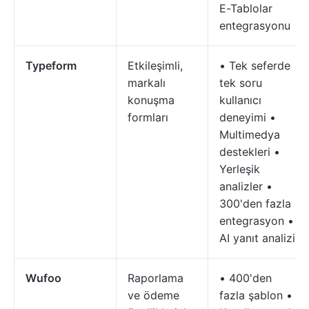
E-Tablolar
entegrasyonu
Typeform
Etkileşimli,
• Tek seferde
markalı
tek soru
konuşma
kullanıcı
formları
deneyimi •
Multimedya
destekleri •
Yerleşik
analizler •
300'den fazla
entegrasyon •
AI yanıt analizi
Wufoo
Raporlama
• 400'den
ve ödeme
fazla şablon •