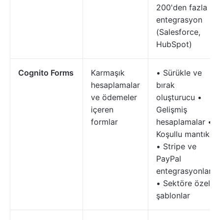
200'den fazla
entegrasyon
(Salesforce,
HubSpot)
Cognito Forms
Karmaşık
• Sürükle ve
hesaplamalar
bırak
ve ödemeler
oluşturucu •
içeren
Gelişmiş
formlar
hesaplamalar •
Koşullu mantık
• Stripe ve
PayPal
entegrasyonları
• Sektöre özel
şablonlar