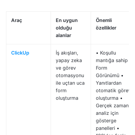
Araç
En uygun
Önemli
olduğu
özellikler
alanlar
ClickUp
İş akışları,
• Koşullu
yapay zeka
mantığa sahip
ve görev
Form
otomasyonu
Görünümü •
ile uçtan uca
Yanıtlardan
form
otomatik görev
oluşturma
oluşturma •
Gerçek zamanlı
analiz için
gösterge
panelleri •