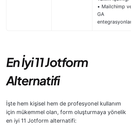
• Mailchimp ve
GA
entegrasyonları
En İyi 11 Jotform
Alternatifi
İşte hem kişisel hem de profesyonel kullanım
için mükemmel olan, form oluşturmaya yönelik
en iyi 11 Jotform alternatifi: