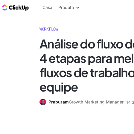
ClickUp Blogue
Casa
Produto
WORKFLOW
Análise do fluxo d
4 etapas para mel
fluxos de trabalh
equipe
Praburam
Growth Marketing Manager
14 