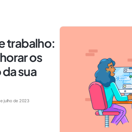
e trabalho:
horar os
o da sua
de julho de 2023