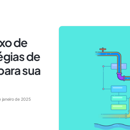
uxo de
égias de
para sua
e janeiro de 2025