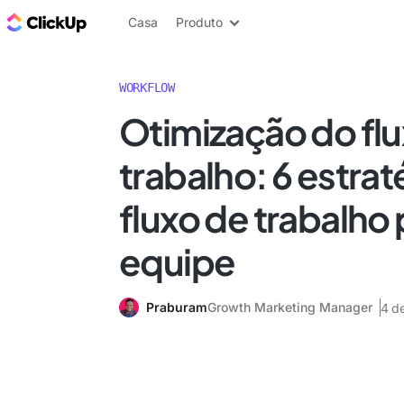
ClickUp Blogue
Casa
Produto
WORKFLOW
Otimização do fl
trabalho: 6 estrat
fluxo de trabalho 
equipe
Praburam
Growth Marketing Manager
4 d