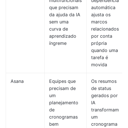
multifuncionais
dependência
que precisam
automática
da ajuda da IA
ajusta os
sem uma
marcos
curva de
relacionados
aprendizado
por conta
íngreme
própria
quando uma
tarefa é
movida
Asana
Equipes que
Os resumos
precisam de
de status
um
gerados por
planejamento
IA
de
transformam
cronogramas
um
bem
cronograma