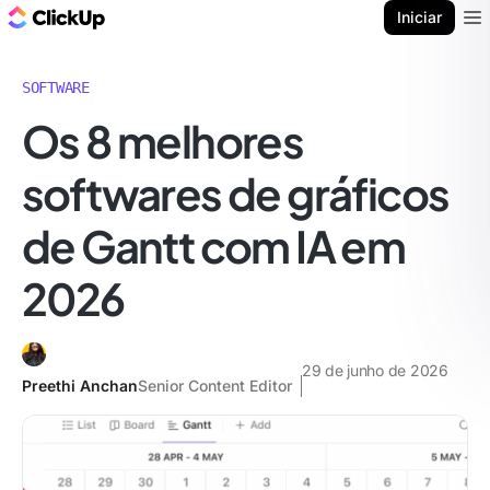
ClickUp Blogue
Iniciar
Ope
SOFTWARE
Os 8 melhores
softwares de gráficos
de Gantt com IA em
2026
29 de junho de 2026
Preethi Anchan
Senior Content Editor