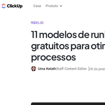
ClickUp Blogue
Casa
Produto
MODELOS
11 modelos de ru
gratuitos para oti
processos
Uma Kelath
Staff Content Editor
26 de jane