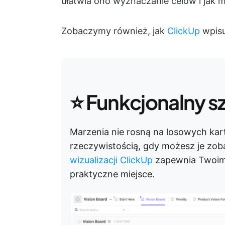
ułatwia ono wyznaczanie celów i jak 
Zobaczymy również, jak
ClickUp
wpisu
⭐ Funkcjonalny s
Marzenia nie rosną na losowych kar
rzeczywistością, gdy możesz je zoba
wizualizacji ClickUp
zapewnia Twoim
praktyczne miejsce.