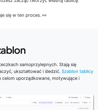
możesz zacząć tworzyć własną tablicę.
je się w ten proces. 👀
zablon
teczkach samoprzylepnych. Stają się
czyć, ukształtować i śledzić.
Szablon tablicy
 celom uporządkowane, motywujące i