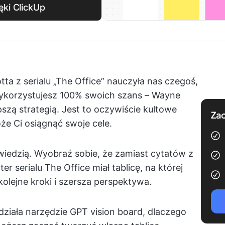
ięki ClickUp
cotta z serialu „The Office” nauczyła nas czegoś,
 wykorzystujesz 100% swoich szans – Wayne
epszą strategią. Jest to oczywiście kultowe
Zac
oże Ci osiągnąć swoje cele.
wiedzią. Wyobraź sobie, że zamiast cytatów z
er serialu The Office miał tablicę, na której
olejne kroki i szersza perspektywa.
działa narzędzie GPT vision board, dlaczego