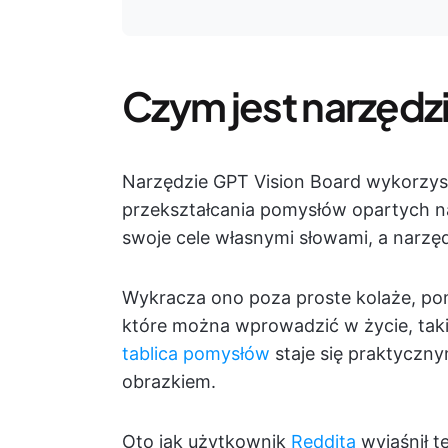
Czym jest narzędz
Narzędzie GPT Vision Board wykorzystu
przekształcania pomysłów opartych na 
swoje cele własnymi słowami, a narzęd
Wykracza ono poza proste kolaże, pom
które można wprowadzić w życie, takim
tablica pomysłów
staje się praktyczn
obrazkiem.
Oto jak użytkownik
Reddita
wyjaśnił t