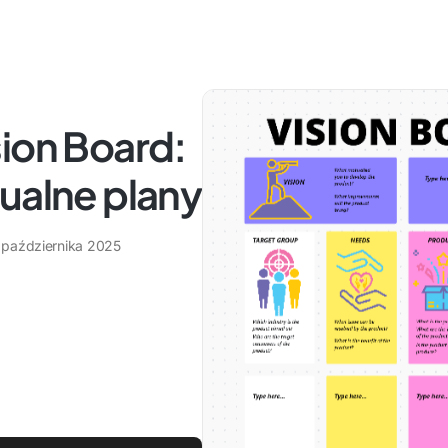
ion Board:
ualne plany
 października 2025