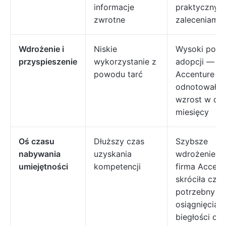
informacje
praktycznym
zwrotne
zaleceniami
Wdrożenie i
Niskie
Wysoki pozi
przyspieszenie
wykorzystanie z
adopcji — fi
powodu tarć
Accenture
odnotowała
wzrost w cią
miesięcy
Oś czasu
Dłuższy czas
Szybsze
nabywania
uzyskania
wdrożenie —
umiejętności
kompetencji
firma Accent
skróciła czas
potrzebny d
osiągnięcia
biegłości o 