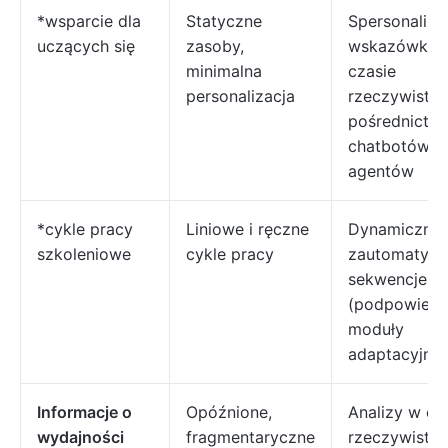
*wsparcie dla
Statyczne
Spersonaliz
uczących się
zasoby,
wskazówki 
minimalna
czasie
personalizacja
rzeczywisty
pośrednictw
chatbotów i
agentów
*cykle pracy
Liniowe i ręczne
Dynamiczne 
szkoleniowe
cykle pracy
zautomatyz
sekwencje
(podpowiedz
moduły
adaptacyjne)
Informacje o
Opóźnione,
Analizy w cz
wydajności
fragmentaryczne
rzeczywisty