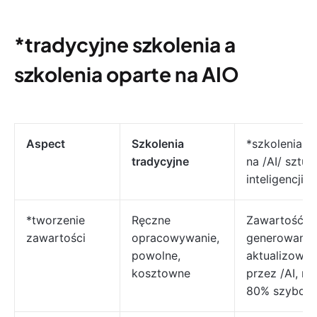
*tradycyjne szkolenia a
szkolenia oparte na AIO
Aspect
Szkolenia
*szkolenia o
tradycyjne
na /AI/ sztuc
inteligencji
*tworzenie
Ręczne
Zawartość
zawartości
opracowywanie,
generowana 
powolne,
aktualizowa
kosztowne
przez /AI, n
80% szybciej