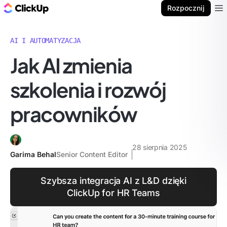
ClickUp Blog
Rozpocznij
Ope
AI I AUTOMATYZACJA
Jak AI zmienia
szkolenia i rozwój
pracowników
28 sierpnia 2025
Garima Behal
Senior Content Editor
Szybsza integracja AI z L&D dzięki
ClickUp for HR Teams