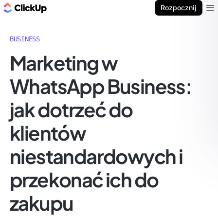
ClickUp Blog
Rozpocznij
Ope
BUSINESS
Marketing w
WhatsApp Business:
jak dotrzeć do
klientów
niestandardowych i
przekonać ich do
zakupu