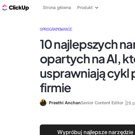
ClickUp Blog
Strona główna
Produkt
OPROGRAMOWANIE
10 najlepszych na
opartych na AI, k
usprawniają cykl 
firmie
Preethi Anchan
Senior Content Editor
26 p
Wypróbuj najlepsze narzędzie 