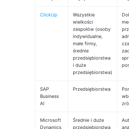
ClickUp
Wszystkie
Do
wielkości
me
zespołów (osoby
prz
indywidualne,
ad
małe firmy,
cz
średnie
zad
przedsiębiorstwa
spr
i duże
pon
przedsiębiorstwa)
SAP
Przedsiębiorstwa
Por
Business
wb
AI
zr
Microsoft
Średnie i duże
Au
Dynamics
przedsiębiorstwa
ana