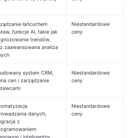
rządzanie łańcuchem
Niestandardowe
taw, funkcje AI, takie jak
ceny
ognozowanie trendów,
az zaawansowana analiza
nych
udowany system CRM,
Niestandardowe
na cen i zarządzanie
ceny
stawcami
tomatyzacja
Niestandardowe
rowadzania danych,
ceny
egracja z
rogramowaniem
ęgowym i inteligentny