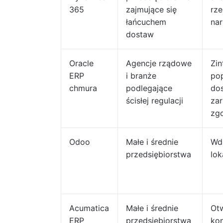
365
zajmujące się
rze
łańcuchem
nar
dostaw
Oracle
Agencje rządowe
Zi
ERP
i branże
pop
chmura
podlegające
do
ścisłej regulacji
zar
zgo
Odoo
Małe i średnie
Wd
przedsiębiorstwa
lok
Acumatica
Małe i średnie
Otw
ERP
przedsiębiorstwa
kon