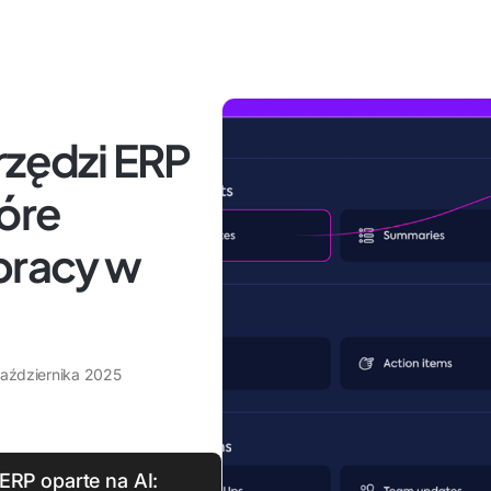
rzędzi ERP
tóre
pracy w
aździernika 2025
ERP oparte na AI: