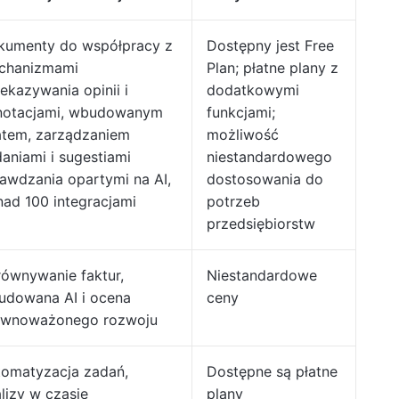
kumenty do współpracy z
Dostępny jest Free
chanizmami
Plan; płatne plany z
ekazywania opinii i
dodatkowymi
notacjami, wbudowanym
funkcjami;
atem, zarządzaniem
możliwość
aniami i sugestiami
niestandardowego
awdzania opartymi na AI,
dostosowania do
ad 100 integracjami
potrzeb
przedsiębiorstw
ównywanie faktur,
Niestandardowe
udowana AI i ocena
ceny
ównoważonego rozwoju
tomatyzacja zadań,
Dostępne są płatne
lizy w czasie
plany