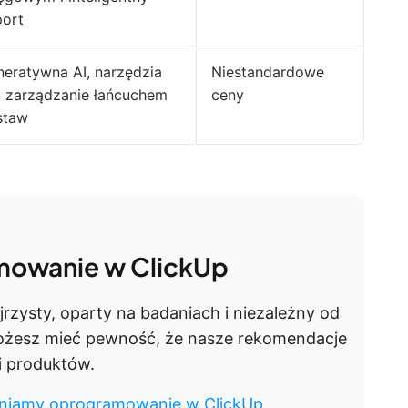
port
eratywna AI, narzędzia
Niestandardowe
, zarządzanie łańcuchem
ceny
staw
mowanie w ClickUp
jrzysty, oparty na badaniach i niezależny od
ożesz mieć pewność, że nasze rekomendacje
ci produktów.
ceniamy oprogramowanie w ClickUp
.