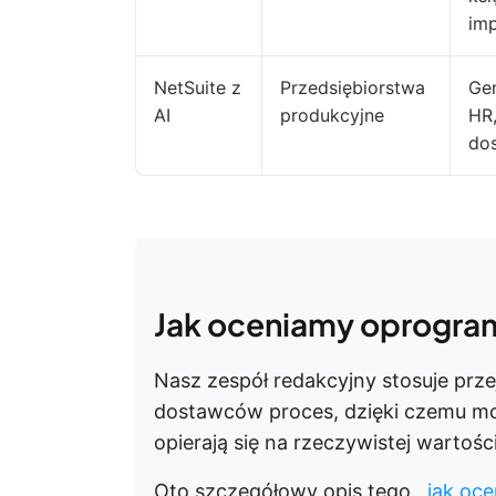
im
NetSuite z
Przedsiębiorstwa
Gen
AI
produkcyjne
HR
do
Jak oceniamy oprogra
Nasz zespół redakcyjny stosuje prze
dostawców proces, dzięki czemu m
opierają się na rzeczywistej wartoś
Oto szczegółowy opis tego
, jak o