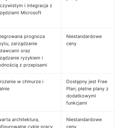
czywistym i integracja z
zędziami Microsoft
ntegrowana prognoza
Niestandardowe
ytu, zarządzanie
ceny
stawcami oraz
ządzanie ryzykiem i
dnością z przepisami
rożenie w chmurze i
Dostępny jest Free
alnie
Plan; płatne plany z
dodatkowymi
funkcjami
arta architektura,
Niestandardowe
figurowalne cykle pracy
ceny