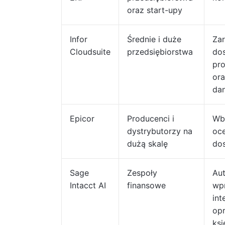
oraz start-upy
Infor
Średnie i duże
Za
Cloudsuite
przedsiębiorstwa
dos
pr
or
da
Epicor
Producenci i
Wb
dystrybutorzy na
oce
dużą skalę
do
Sage
Zespoły
Au
Intacct AI
finansowe
wp
int
op
ksi