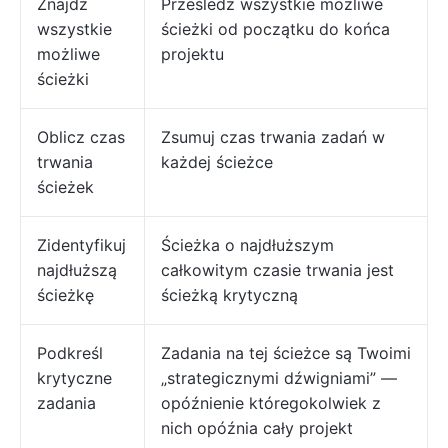
Znajdź
Prześledź wszystkie możliwe
wszystkie
ścieżki od początku do końca
możliwe
projektu
ścieżki
Oblicz czas
Zsumuj czas trwania zadań w
trwania
każdej ścieżce
ścieżek
Zidentyfikuj
Ścieżka o najdłuższym
najdłuższą
całkowitym czasie trwania jest
ścieżkę
ścieżką krytyczną
Podkreśl
Zadania na tej ścieżce są Twoimi
krytyczne
„strategicznymi dźwigniami” —
zadania
opóźnienie któregokolwiek z
nich opóźnia cały projekt