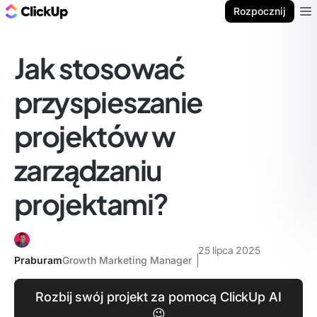
ClickUp Blog
Rozpocznij
Ope
Jak stosować
przyspieszanie
projektów w
zarządzaniu
projektami?
25 lipca 2025
Praburam
Growth Marketing Manager
Rozbij swój projekt za pomocą ClickUp AI
😉