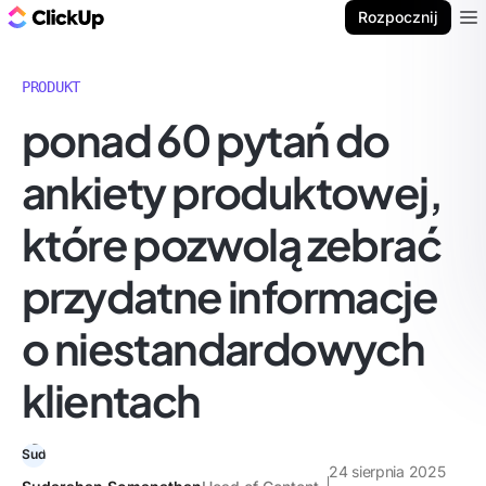
ClickUp Blog
Rozpocznij
Ope
PRODUKT
ponad 60 pytań do
ankiety produktowej,
które pozwolą zebrać
przydatne informacje
o niestandardowych
klientach
24 sierpnia 2025