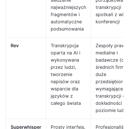
śledzenie
porządkowani
najważniejszych
transkrypcji
fragmentów i
spotkań z wid
automatyczne
konferencji
podsumowania
Rev
Transkrypcja
Zespoły prawn
oparta na AI i
medialne i
wykonywana
badawcze (od
przez ludzi,
średnich firm 
tworzenie
duże
napisów oraz
przedsiębiorst
wsparcie dla
wymagające
języków z
transkrypcji o
całego świata
dokładności na
poziomie ludz
Superwhisper
Prosty interfejs,
Profesjonaliści 