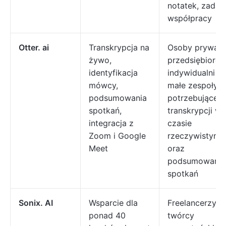
notatek, zadań 
współpracy
Otter. ai
Transkrypcja na
Osoby prywatn
żywo,
przedsiębiorcy
identyfikacja
indywidualni i
mówcy,
małe zespoły
podsumowania
potrzebujące
spotkań,
transkrypcji w
integracja z
czasie
Zoom i Google
rzeczywistym
Meet
oraz
podsumowań
spotkań
Sonix. AI
Wsparcie dla
Freelancerzy,
ponad 40
twórcy