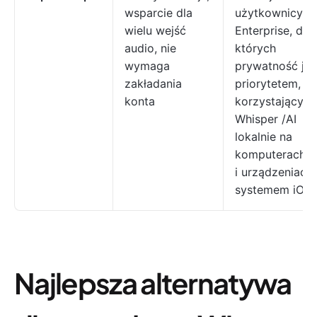
wsparcie dla
użytkownicy
wielu wejść
Enterprise, dla
audio, nie
których
wymaga
prywatność jes
zakładania
priorytetem,
konta
korzystający z
Whisper /AI
lokalnie na
komputerach 
i urządzeniach
systemem iOS
Najlepsza alternatywa