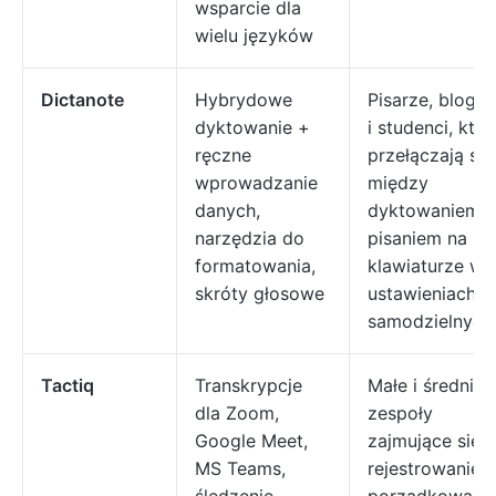
wsparcie dla
wielu języków
Dictanote
Hybrydowe
Pisarze, bloger
dyktowanie +
i studenci, któ
ręczne
przełączają się
wprowadzanie
między
danych,
dyktowaniem a
narzędzia do
pisaniem na
formatowania,
klawiaturze w
skróty głosowe
ustawieniach
samodzielnych
Tactiq
Transkrypcje
Małe i średnie
dla Zoom,
zespoły
Google Meet,
zajmujące się
MS Teams,
rejestrowaniem