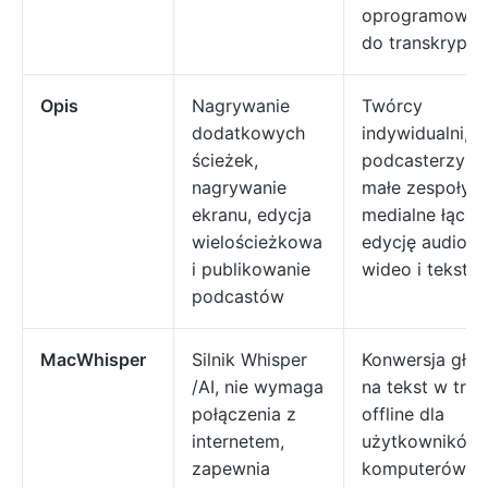
oprogramowan
do transkrypcji
Opis
Nagrywanie
Twórcy
dodatkowych
indywidualni,
ścieżek,
podcasterzy i
nagrywanie
małe zespoły
ekranu, edycja
medialne łączą
wielościeżkowa
edycję audio,
i publikowanie
wideo i tekstu
podcastów
MacWhisper
Silnik Whisper
Konwersja głos
/AI, nie wymaga
na tekst w tryb
połączenia z
offline dla
internetem,
użytkowników
zapewnia
komputerów M