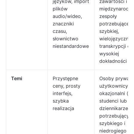
języków, import
zawartości i
plików
międzynarodo
audio/wideo,
zespoły
znaczniki
potrzebujące
czasu,
szybkiej,
słownictwo
wielojęzycznej
niestandardowe
transkrypcji o
wysokiej
dokładności
Temi
Przystępne
Osoby prywatn
ceny, prosty
użytkownicy
interfejs,
okazjonalni (np
szybka
studenci lub
realizacja
dziennikarze)
potrzebujący
szybkiego i
niedrogiego