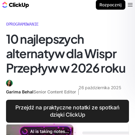
ClickUp Blog
Rozpocznij
Ope
OPROGRAMOWANIE
10 najlepszych
alternatyw dla Wispr
Przepływ w 2026 roku
26 października 2025
Garima Behal
Senior Content Editor
Przejdź na praktyczne notatki ze spotkań
dzięki ClickUp