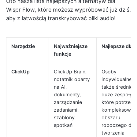
Oto nasza lista najlepszych alternatyw dla
Wispr Flow, które możesz wypróbować już dziś,
aby z łatwością transkrybować pliki audio!
Narzędzie
Najważniejsze
Najlepsze dla
funkcje
ClickUp
ClickUp Brain,
Osoby
notatnik oparty
indywidualne, 
na AI,
także średnie i
dokumenty,
duże zespoły,
zarządzanie
które potrzebu
zadaniami,
kompleksoweg
szablony
obszaru
spotkań
roboczego do
tworzenia