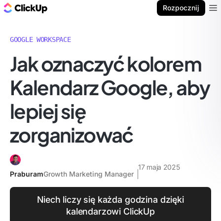
ClickUp Blog
Rozpocznij
Ope
GOOGLE WORKSPACE
Jak oznaczyć kolorem
Kalendarz Google, aby
lepiej się
zorganizować
17 maja 2025
Praburam
Growth Marketing Manager
Niech liczy się każda godzina dzięki
kalendarzowi ClickUp