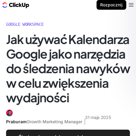
ClickUp Blog
Rozpocznij
Ope
GOOGLE WORKSPACE
Jak używać Kalendarza
Google jako narzędzia
do śledzenia nawyków
w celu zwiększenia
wydajności
31 maja 2025
Praburam
Growth Marketing Manager