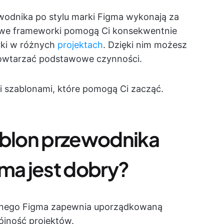
odnika po stylu marki Figma wykonają za
otowe frameworki pomogą Ci konsekwentnie
rki w różnych
projektach
. Dzięki nim możesz
 powtarzać podstawowe czynności.
i szablonami, które pomogą Ci zacząć.
ablon przewodnika
gma jest dobry?
cznego Figma zapewnia uporządkowaną
ójność projektów.