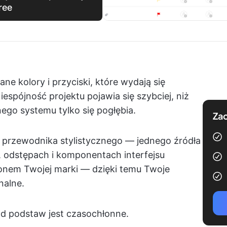
ree
e kolory i przyciski, które wydają się
espójność projektu pojawia się szybciej, niż
ego systemu tylko się pogłębia.
Zac
przewodnika stylistycznego — jednego źródła
i, odstępach i komponentach interfejsu
onem Twojej marki — dzięki temu Twoje
nalne.
od podstaw jest czasochłonne.