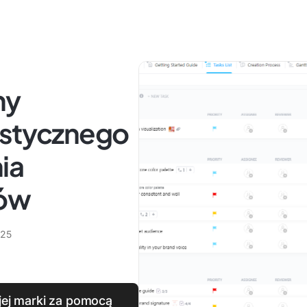
ny
istycznego
ia
tów
025
jej marki za pomocą