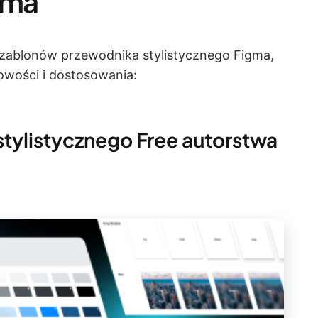
gma
szablonów przewodnika stylistycznego Figma,
owości i dostosowania:
stylistycznego Free autorstwa