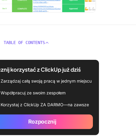
TABLE OF CONTENTS
znij korzystać z ClickUp już dziś
Zarządzaj całą swoją pracą w jednym miejscu
Współpracuj ze swoim zespołem
Korzystaj z ClickUp ZA DARMO—na zawsze
Rozpocznij