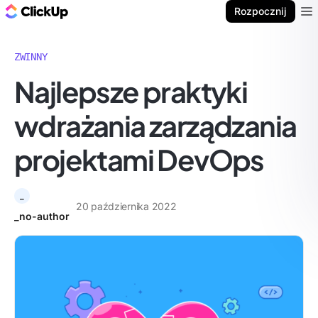
ClickUp Blog
Rozpocznij
Ope
ZWINNY
Najlepsze praktyki
wdrażania zarządzania
projektami DevOps
_
20 października 2022
_no-author