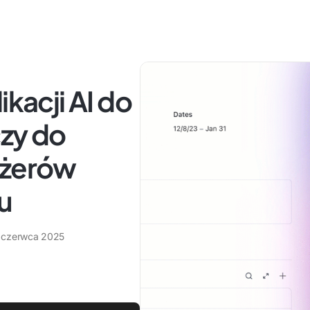
ikacji AI do
czy do
dżerów
u
 czerwca 2025