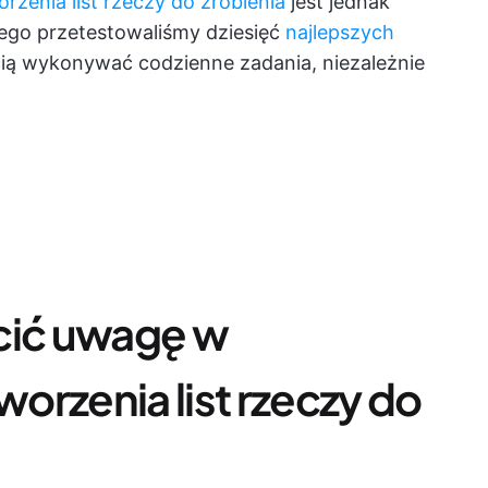
rzenia list rzeczy do zrobienia
jest jednak
atego przetestowaliśmy dziesięć
najlepszych
cią wykonywać codzienne zadania, niezależnie
cić uwagę w
worzenia list rzeczy do