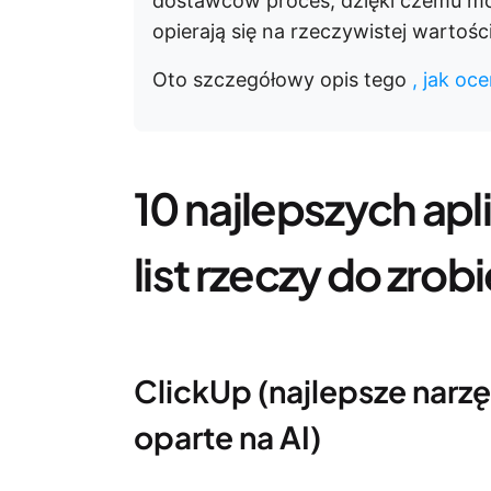
dostawców proces, dzięki czemu m
opierają się na rzeczywistej wartoś
Oto szczegółowy opis tego
, jak o
10 najlepszych apl
list rzeczy do zrob
ClickUp (najlepsze narz
oparte na AI)