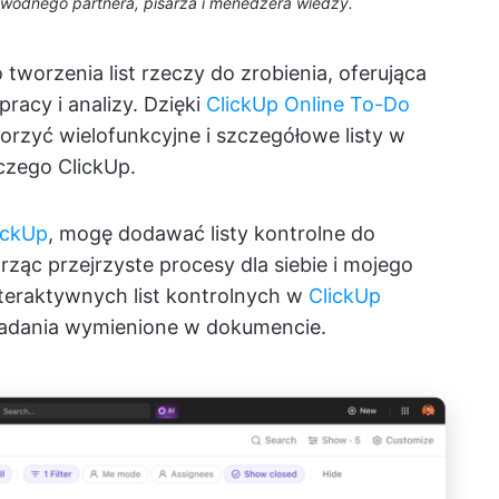
awodnego partnera, pisarza i menedżera wiedzy.
tworzenia list rzeczy do zrobienia, oferująca
racy i analizy. Dzięki
ClickUp Online To-Do
orzyć wielofunkcyjne i szczegółowe listy w
czego ClickUp.
ickUp
, mogę dodawać listy kontrolne do
ząc przejrzyste procesy dla siebie i mojego
interaktywnych list kontrolnych w
ClickUp
adania wymienione w dokumencie.