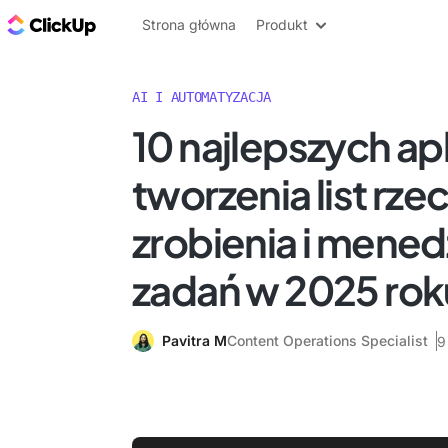
ClickUp Blog
Strona główna
Produkt
AI I AUTOMATYZACJA
10 najlepszych apl
tworzenia list rze
zrobienia i mene
zadań w 2025 rok
Pavitra M
Content Operations Specialist
9