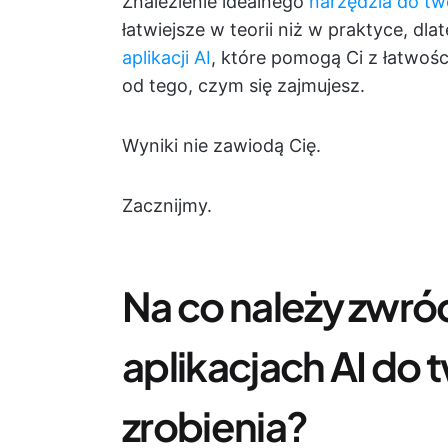
Znalezienie idealnego
narzędzia do two
łatwiejsze w teorii niż w praktyce, dl
aplikacji AI
, które pomogą Ci z łatwoś
od tego, czym się zajmujesz.
Wyniki nie zawiodą Cię.
Zacznijmy.
Na co należy zwró
aplikacjach AI do t
zrobienia?