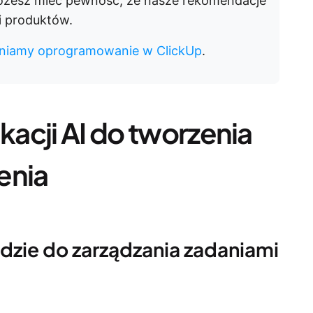
ożesz mieć pewność, że nasze rekomendacje
ci produktów.
ceniamy oprogramowanie w ClickUp
.
ikacji AI do tworzenia
ienia
ędzie do zarządzania zadaniami