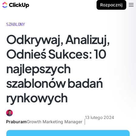
ClickUp Blog
Rozpocznij
Ope
SZABLONY
Odkrywaj, Analizuj,
Odnieś Sukces: 10
najlepszych
szablonów badań
rynkowych
13 lutego 2024
Praburam
Growth Marketing Manager