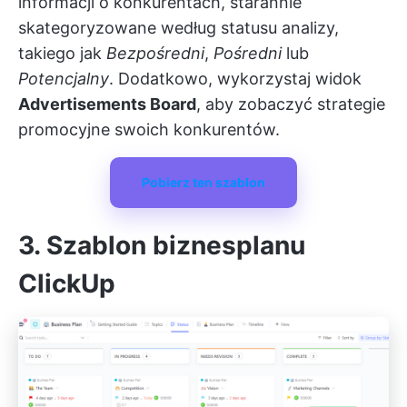
informacji o konkurentach, starannie
skategoryzowane według statusu analizy,
takiego jak
Bezpośredni
,
Pośredni
lub
Potencjalny
. Dodatkowo, wykorzystaj widok
Advertisements Board
, aby zobaczyć strategie
promocyjne swoich konkurentów.
Pobierz ten szablon
3. Szablon biznesplanu
ClickUp