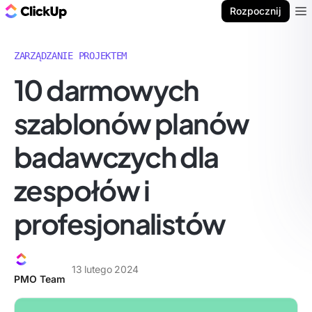
ClickUp Blog
Rozpocznij
Ope
ZARZĄDZANIE PROJEKTEM
10 darmowych
szablonów planów
badawczych dla
zespołów i
profesjonalistów
13 lutego 2024
PMO Team