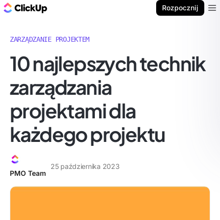
ClickUp Blog
Rozpocznij
Ope
ZARZĄDZANIE PROJEKTEM
10 najlepszych technik
zarządzania
projektami dla
każdego projektu
25 października 2023
PMO Team