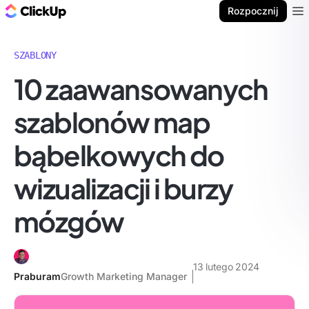
ClickUp Blog
Rozpocznij
Ope
SZABLONY
10 zaawansowanych
szablonów map
bąbelkowych do
wizualizacji i burzy
mózgów
13 lutego 2024
Praburam
Growth Marketing Manager