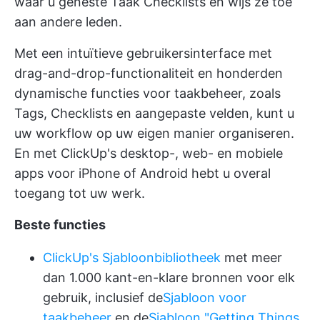
waar u geneste
Taak Checklists
en wijs ze toe
aan andere leden.
Met een intuïtieve gebruikersinterface met
drag-and-drop-functionaliteit en honderden
dynamische functies voor taakbeheer, zoals
Tags, Checklists en aangepaste velden, kunt u
uw workflow op uw eigen manier organiseren.
En met ClickUp's desktop-, web- en mobiele
apps voor iPhone of Android hebt u overal
toegang tot uw werk.
Beste functies
ClickUp's Sjabloonbibliotheek
met meer
dan 1.000 kant-en-klare bronnen voor elk
gebruik, inclusief de
Sjabloon voor
taakbeheer
en de
Sjabloon "Getting Things