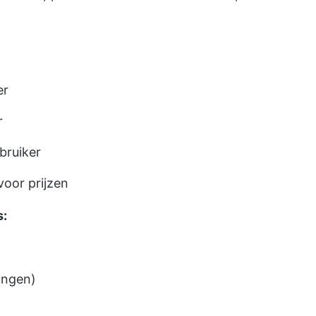
er
r
bruiker
voor prijzen
s:
ingen)