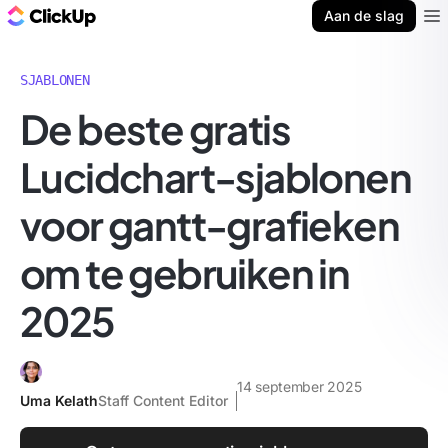
ClickUp Blog
Aan de slag
Ope
SJABLONEN
De beste gratis
Lucidchart-sjablonen
voor gantt-grafieken
om te gebruiken in
2025
14 september 2025
Uma Kelath
Staff Content Editor