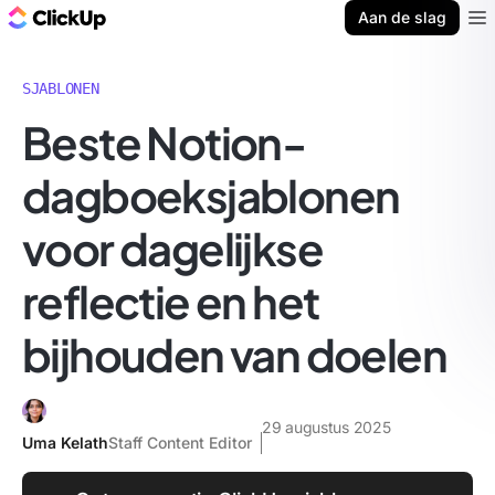
ClickUp Blog
Aan de slag
Ope
SJABLONEN
Beste Notion-
dagboeksjablonen
voor dagelijkse
reflectie en het
bijhouden van doelen
29 augustus 2025
Uma Kelath
Staff Content Editor