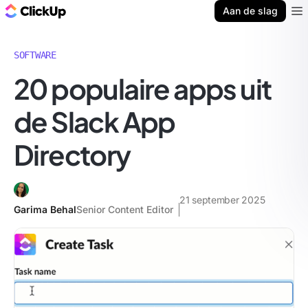
ClickUp Blog
Aan de slag
Ope
SOFTWARE
20 populaire apps uit
de Slack App
Directory
21 september 2025
Garima Behal
Senior Content Editor