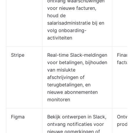
ontvang waarschuwingen
voor nieuwe facturen,
houd de
salarisadministratie bij en
volg onboarding-
activiteiten
Stripe
Real-time Slack-meldingen
Financ
voor betalingen, bijhouden
facture
van mislukte
afschrijvingen of
terugbetalingen, en
nieuwe abonnementen
monitoren
Figma
Bekijk ontwerpen in Slack,
Ontwer
ontvang notificaties voor
produc
nieuwe opmerkingen of