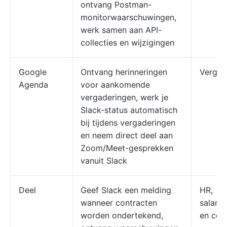
ontvang Postman-
monitorwaarschuwingen,
werk samen aan API-
collecties en wijzigingen
Google
Ontvang herinneringen
Vergad
Agenda
voor aankomende
vergaderingen, werk je
Slack-status automatisch
bij tijdens vergaderingen
en neem direct deel aan
Zoom/Meet-gesprekken
vanuit Slack
Deel
Geef Slack een melding
HR,
wanneer contracten
salaris
worden ondertekend,
en com