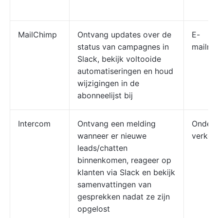
MailChimp
Ontvang updates over de
E-
status van campagnes in
mailma
Slack, bekijk voltooide
automatiseringen en houd
wijzigingen in de
abonneelijst bij
Intercom
Ontvang een melding
Onders
wanneer er nieuwe
verko
leads/chatten
binnenkomen, reageer op
klanten via Slack en bekijk
samenvattingen van
gesprekken nadat ze zijn
opgelost