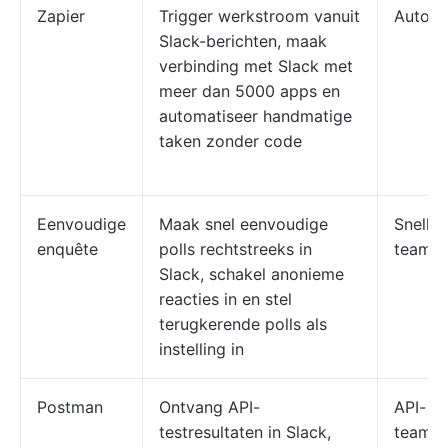
Zapier
Trigger werkstroom vanuit
Automa
Slack-berichten, maak
verbinding met Slack met
meer dan 5000 apps en
automatiseer handmatige
taken zonder code
Eenvoudige
Maak snel eenvoudige
Snelle
enquête
polls rechtstreeks in
teambe
Slack, schakel anonieme
reacties in en stel
terugkerende polls als
instelling in
Postman
Ontvang API-
API- e
testresultaten in Slack,
teams