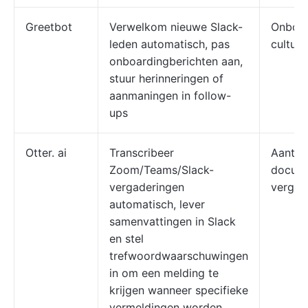
Greetbot
Verwelkom nieuwe Slack-
Onboar
leden automatisch, pas
cultuur
onboardingberichten aan,
stuur herinneringen of
aanmaningen in follow-
ups
Otter. ai
Transcribeer
Aantek
Zoom/Teams/Slack-
docume
vergaderingen
vergad
automatisch, lever
samenvattingen in Slack
en stel
trefwoordwaarschuwingen
in om een melding te
krijgen wanneer specifieke
vermeldingen worden