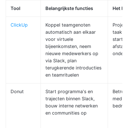
Tool
Belangrijkste functies
Het be
ClickUp
Koppel teamgenoten
Project
automatisch aan elkaar
taakbe
voor virtuele
startu
bijeenkomsten, neem
afstand
nieuwe medewerkers op
ondern
via Slack, plan
terugkerende introducties
en teamrituelen
Donut
Start programma's en
Betrok
trajecten binnen Slack,
medewe
bouw interne netwerken
bedrijf
en communities op