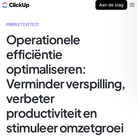
ClickUp Blog
Aan de slag
Ope
PRODUCTIVITEIT
Operationele
efficiëntie
optimaliseren:
Verminder verspilling,
verbeter
productiviteit en
stimuleer omzetgroei