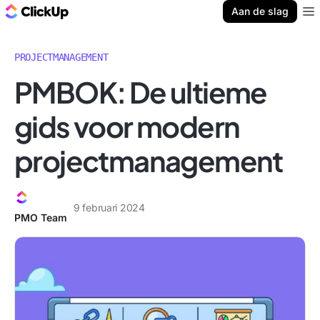
ClickUp Blog
Aan de slag
Ope
PROJECTMANAGEMENT
PMBOK: De ultieme
gids voor modern
projectmanagement
9 februari 2024
PMO Team