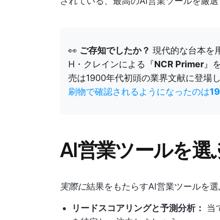
されている、最高のAI営業ツールを厳
👀
ご存知でしたか？
現代的な台本を用
H・クレインによる『
NCR Primer
』
売は1900年代初頭の業界文献に登場
刷物で確認されるようになったのは
1
AI営業ツールを
実際に
結果をもたらすAI営業ツールを
リードスコアリングと予測分析：
当