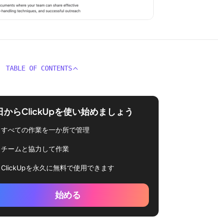
TABLE OF CONTENTS
日からClickUpを使い始めましょう
すべての作業を一か所で管理
チームと協力して作業
ClickUpを永久に無料で使用できます
始める