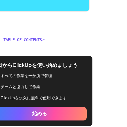
TABLE OF CONTENTS
日からClickUpを使い始めましょう
すべての作業を一か所で管理
チームと協力して作業
ClickUpを永久に無料で使用できます
始める