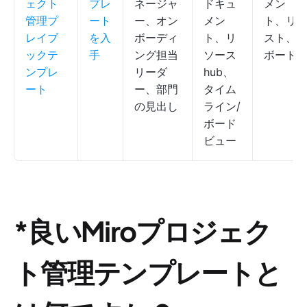
ェクト
プレ
ネージャ
ドキュ
メン
管理プ
ート
ー、オン
メン
ト、リ
レイブ
を入
ボーディ
ト、リ
スト、
ックテ
手
ング担当
ソース
ボード
ンプレ
リーダ
hub、
ート
ー、部門
タイム
の見出し
ライン/
ボード
ビュー
*良いMiroプロジェク
ト管理テンプレートと