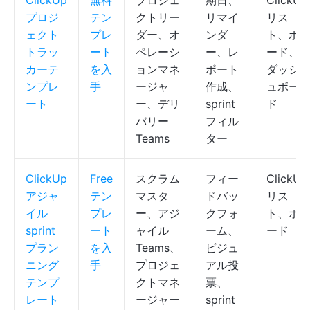
ClickUp
無料
プロジェ
期日、
ClickUp
プロジ
テン
クトリー
リマイ
リス
ェクト
プレ
ダー、オ
ンダ
ト、ボ
トラッ
ート
ペレーシ
ー、レ
ード、
カーテ
を入
ョンマネ
ポート
ダッシ
ンプレ
手
ージャ
作成、
ュボー
ート
ー、デリ
sprint
ド
バリー
フィル
Teams
ター
ClickUp
Free
スクラム
フィー
ClickUp
アジャ
テン
マスタ
ドバッ
リス
イル
プレ
ー、アジ
クフォ
ト、ボ
sprint
ート
ャイル
ーム、
ード
プラン
を入
Teams、
ビジュ
ニング
手
プロジェ
アル投
テンプ
クトマネ
票、
レート
ージャー
sprint