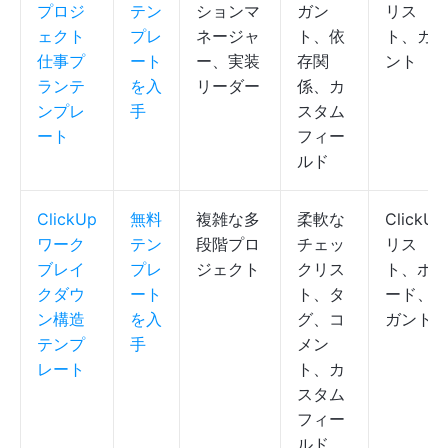
プロジ
テン
ションマ
ガン
リス
ェクト
プレ
ネージャ
ト、依
ト、ガ
仕事プ
ート
ー、実装
存関
ント
ランテ
を入
リーダー
係、カ
ンプレ
手
スタム
ート
フィー
ルド
ClickUp
無料
複雑な多
柔軟な
ClickUp
ワーク
テン
段階プロ
チェッ
リス
ブレイ
プレ
ジェクト
クリス
ト、ボ
クダウ
ート
ト、タ
ード、
ン構造
を入
グ、コ
ガント
テンプ
手
メン
レート
ト、カ
スタム
フィー
ルド