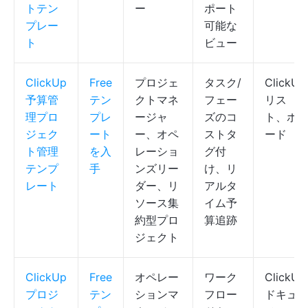
トテン
ー
ポート
プレー
可能な
ト
ビュー
ClickUp
Free
プロジェ
タスク/
ClickUp
予算管
テン
クトマネ
フェー
リス
理プロ
プレ
ージャ
ズのコ
ト、ボ
ジェク
ート
ー、オペ
ストタ
ード
ト管理
を入
レーショ
グ付
テンプ
手
ンズリー
け、リ
レート
ダー、リ
アルタ
ソース集
イム予
約型プロ
算追跡
ジェクト
ClickUp
Free
オペレー
ワーク
ClickUp
プロジ
テン
ションマ
フロー
ドキュ