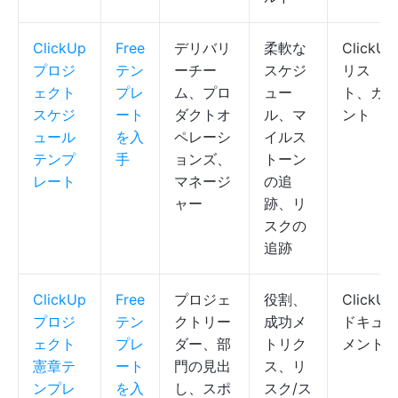
ClickUp
Free
デリバリ
柔軟な
ClickUp
プロジ
テン
ーチー
スケジ
リス
ェクト
プレ
ム、プロ
ュー
ト、ガ
スケジ
ート
ダクトオ
ル、マ
ント
ュール
を入
ペレーシ
イルス
テンプ
手
ョンズ、
トーン
レート
マネージ
の追
ャー
跡、リ
スクの
追跡
ClickUp
Free
プロジェ
役割、
ClickUp
プロジ
テン
クトリー
成功メ
ドキュ
ェクト
プレ
ダー、部
トリク
メント
憲章テ
ート
門の見出
ス、リ
ンプレ
を入
し、スポ
スク/ス