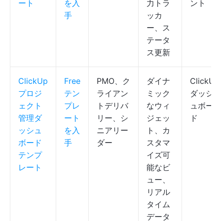
ート
を入
力トラ
ント
手
ッカ
ー、ス
テータ
ス更新
ClickUp
Free
PMO、ク
ダイナ
ClickUp
プロジ
テン
ライアン
ミック
ダッシ
ェクト
プレ
トデリバ
なウィ
ュボー
管理ダ
ート
リー、シ
ジェッ
ド
ッシュ
を入
ニアリー
ト、カ
ボード
手
ダー
スタマ
テンプ
イズ可
レート
能なビ
ュー、
リアル
タイム
データ