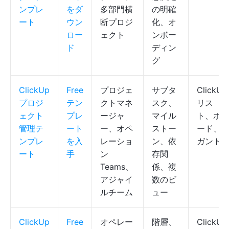
ンプレ
をダ
多部門横
の明確
ート
ウン
断プロジ
化、オ
ロー
ェクト
ンボー
ド
ディン
グ
ClickUp
Free
プロジェ
サブタ
ClickUp
プロジ
テン
クトマネ
スク、
リス
ェクト
プレ
ージャ
マイル
ト、ボ
管理テ
ート
ー、オペ
ストー
ード、
ンプレ
を入
レーショ
ン、依
ガント
ート
手
ン
存関
Teams、
係、複
アジャイ
数のビ
ルチーム
ュー
ClickUp
Free
オペレー
階層、
ClickUp