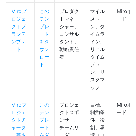
Miroプ
この
プロダク
マイル
Miroボ
ロジェ
テン
トマネー
ストー
ード
クトプ
プレ
ジャー、
ン、タ
ランテ
ート
コンサル
イムラ
ンプレ
をダ
タント、
イン、
ート
ウン
戦略責任
リアル
ロー
者
タイム
ド
プラ
ン、リ
スクマ
ップ
Miroプ
この
プロジェ
目標、
Miroボ
ロジェ
テン
クトスポ
制約条
ード
クトチ
プレ
ンサー、
件、役
ャータ
ート
チームリ
割、承
ー基本
をダ
ーダー、
認フロ