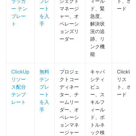
ラッカ
プレ
ジェクト
ィール
ト、ボ
ー テン
ート
マネージ
ド、緊
ード
プレー
を入
ャー、オ
急度、
ト
手
ペレーシ
解決状
ョンズリ
況の追
ーダー
跡、リ
ンク機
能
ClickUp
無料
プロジェ
キャパ
ClickUp
リソー
テン
クトコー
シティ
リス
ス配分
プレ
ディネー
ビュ
ト、ボ
テンプ
ート
ター、チ
ー、ス
ード
レート
を入
ームリー
キルフ
手
ダー、オ
ィール
ペレーシ
ド、ボ
ョンマネ
トルネ
ージャー
ック検