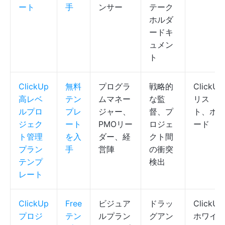
ート
手
ンサー
テーク
ホルダ
ードキ
ュメン
ト
ClickUp
無料
プログラ
戦略的
ClickUp
高レベ
テン
ムマネー
な監
リス
ルプロ
プレ
ジャー、
督、プ
ト、ボ
ジェク
ート
PMOリー
ロジェ
ード
ト管理
を入
ダー、経
クト間
プラン
手
営陣
の衝突
テンプ
検出
レート
ClickUp
Free
ビジュア
ドラッ
ClickUp
プロジ
テン
ルプラン
グアン
ホワイ