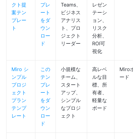
クト提
プレ
Teams、
レゼン
案テン
ート
ビジネス
テーシ
プレー
をダ
アナリス
ョン、
ト
ウン
ト、プロ
リスク
ロー
ジェクト
分析、
ド
リーダー
ROI可
視化
Miro シ
この
小規模な
高レベ
Miroボ
ンプル
テン
チーム、
ルな目
ード
プロジ
プレ
スタート
標、所
ェクト
ート
アップ、
有者、
プラン
をダ
シンプル
軽量な
テンプ
ウン
なプロジ
ボード
レート
ロー
ェクト
ド