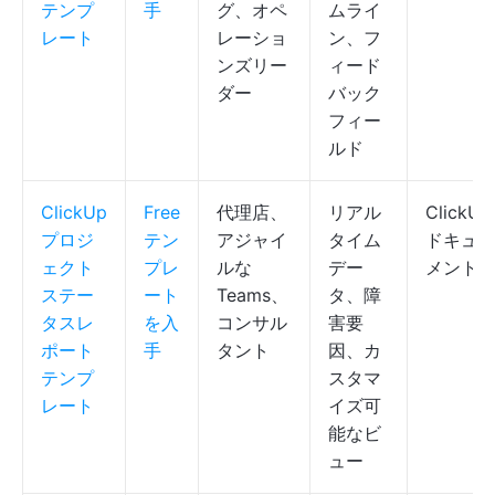
テンプ
手
グ、オペ
ムライ
レート
レーショ
ン、フ
ンズリー
ィード
ダー
バック
フィー
ルド
ClickUp
Free
代理店、
リアル
ClickUp
プロジ
テン
アジャイ
タイム
ドキュ
ェクト
プレ
ルな
デー
メント
ステー
ート
Teams、
タ、障
タスレ
を入
コンサル
害要
ポート
手
タント
因、カ
テンプ
スタマ
レート
イズ可
能なビ
ュー