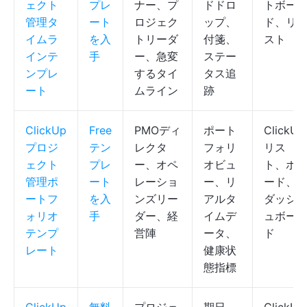
ェクト
プレ
ナー、プ
ドドロ
トボー
管理タ
ート
ロジェク
ップ、
ド、リ
イムラ
を入
トリーダ
付箋、
スト
インテ
手
ー、急変
ステー
ンプレ
するタイ
タス追
ート
ムライン
跡
ClickUp
Free
PMOディ
ポート
ClickUp
プロジ
テン
レクタ
フォリ
リス
ェクト
プレ
ー、オペ
オビュ
ト、ボ
管理ポ
ート
レーショ
ー、リ
ード、
ートフ
を入
ンズリー
アルタ
ダッシ
ォリオ
手
ダー、経
イムデ
ュボー
テンプ
営陣
ータ、
ド
レート
健康状
態指標