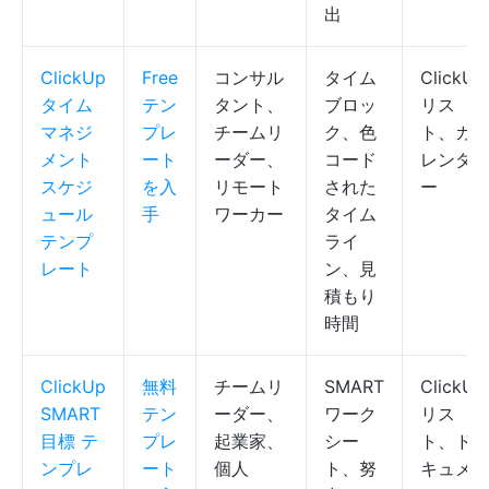
出
ClickUp
Free
コンサル
タイム
ClickUp
タイム
テン
タント、
ブロッ
リス
マネジ
プレ
チームリ
ク、色
ト、カ
メント
ート
ーダー、
コード
レンダ
スケジ
を入
リモート
された
ー
ュール
手
ワーカー
タイム
テンプ
ライ
レート
ン、見
積もり
時間
ClickUp
無料
チームリ
SMART
ClickUp
SMART
テン
ーダー、
ワーク
リス
目標 テ
プレ
起業家、
シー
ト、ド
ンプレ
ート
個人
ト、努
キュメ