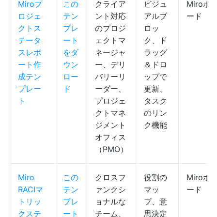
Miroプ
この
クライア
ビジュ
Miroボ
ロジェ
テン
ント対応
アルブ
ード
クトス
プレ
のプロジ
ロッ
テータ
ート
ェクトマ
ク、ド
スレポ
をダ
ネージャ
ラッグ
ート作
ウン
ー、デリ
＆ドロ
成テン
ロー
バリーリ
ップで
プレー
ド
ーダー、
更新、
ト
プロジェ
タスク
クトマネ
のリン
ジメント
ク機能
オフィス
（PMO）
Miro
この
クロスフ
役割の
Miroボ
RACIマ
テン
ァンクシ
マッ
ード
トリッ
プレ
ョナルな
プ、意
クステ
ート
チーム、
思決定