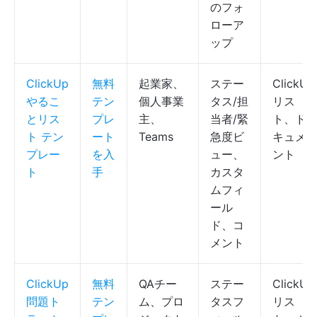
のフォ
ローア
ップ
ClickUp
無料
起業家、
ステー
ClickUp
やるこ
テン
個人事業
タス/担
リス
とリス
プレ
主、
当者/緊
ト、ド
ト テン
ート
Teams
急度ビ
キュメ
プレー
を入
ュー、
ント
ト
手
カスタ
ムフィ
ール
ド、コ
メント
ClickUp
無料
QAチー
ステー
ClickUp
問題ト
テン
ム、プロ
タスフ
リス