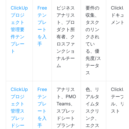
ClickUp
Free
ビジネス
要件の
ClickUp
プロジ
テン
アナリス
収集、
ドキュ
ェクト
プレ
ト、プロ
タスク
メント
管理要
ート
ダクト所
のリン
件テン
を入
有者、ク
クされ
プレー
手
ロスファ
てい
ト
ンクショ
る、優
ナルチー
先度/ス
ム
テータ
ス
ClickUp
Free
アナリス
色、リ
ClickUp
プロジ
テン
ト、PMO
アルタ
テーブ
ェクト
プレ
Teams、
イムタ
ル、リ
管理ス
ート
スプレッ
スクリ
スト
プレッ
を入
ドシート
ンク、
ドシー
手
プランナ
エクス