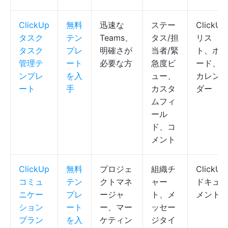
ClickUp
無料
迅速な
ステー
ClickUp
タスク
テン
Teams、
タス/担
リス
タスク
プレ
明確さが
当者/緊
ト、ボ
管理テ
ート
必要な方
急度ビ
ード、
ンプレ
を入
ュー、
カレン
ート
手
カスタ
ダー
ムフィ
ール
ド、コ
メント
ClickUp
無料
プロジェ
組織チ
ClickUp
コミュ
テン
クトマネ
ャー
ドキュ
ニケー
プレ
ージャ
ト、メ
メント
ション
ート
ー、マー
ッセー
プラン
を入
ケティン
ジタイ