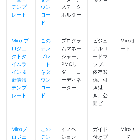
テンプ
ウン
ステーク
ー
レート
ロー
ホルダー
ド
Miro プ
この
プログラ
ビジュ
Miroボ
ロジェ
テン
ムマネー
アルロ
ード
クトタ
プレ
ジャー、
ードマ
イムラ
ート
PMOリー
ップ、
イン &
をダ
ダー、コ
依存関
鍵情報
ウン
ーディネ
係、引
テンプ
ロー
ーター
き継
レート
ド
ぎ、公
開ビュ
ー
Miroプ
この
イノベー
ガイド
Miro ボ
ロジェ
テン
ション
付きプ
ード