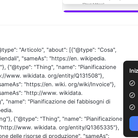
Scaric
type": "Articolo", "about": [{"@type": "Cosa",
iendali", "sameAs": "https://en. wikipedia.
}, {"@type": "Thing", "name": "Pianificazione
Ini
tp://www. wikidata. org/entity/Q131508"},
sameAs": "https://en. wiki. org/wiki/Invoice"},
"sameAs": "http://www. wikidata.
, "name": "Pianificazione dei fabbisogni di
pedia.
g"}, {"@type": "Thing", "name": "Pianificazione
: "http://www. wikidata. org/entity/Q1365335"},
one delle risorse di produzione", "sameAs":