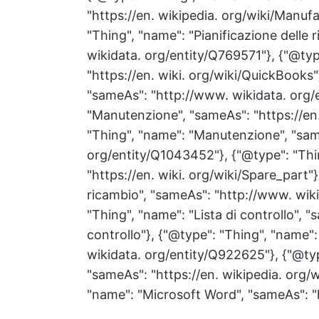
"https://en. wikipedia. org/wiki/Manuf
"Thing", "name": "Pianificazione delle 
wikidata. org/entity/Q769571"}, {"@ty
"https://en. wiki. org/wiki/QuickBooks
"sameAs": "http://www. wikidata. org/
"Manutenzione", "sameAs": "https://en.
"Thing", "name": "Manutenzione", "sam
org/entity/Q1043452"}, {"@type": "Thi
"https://en. wiki. org/wiki/Spare_part"
ricambio", "sameAs": "http://www. wik
"Thing", "name": "Lista di controllo", "
controllo"}, {"@type": "Thing", "name":
wikidata. org/entity/Q922625"}, {"@ty
"sameAs": "https://en. wikipedia. org/
"name": "Microsoft Word", "sameAs": "h