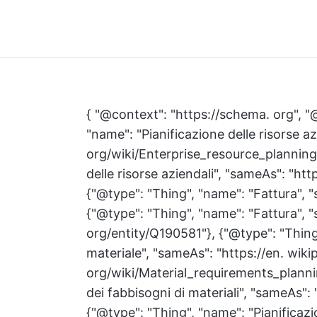
{ "@context": "https://schema. org", "@
"name": "Pianificazione delle risorse az
org/wiki/Enterprise_resource_planning"
delle risorse aziendali", "sameAs": "ht
{"@type": "Thing", "name": "Fattura", "
{"@type": "Thing", "name": "Fattura", 
org/entity/Q190581"}, {"@type": "Thing"
materiale", "sameAs": "https://en. wiki
org/wiki/Material_requirements_plannin
dei fabbisogni di materiali", "sameAs"
{"@type": "Thing", "name": "Pianificazi