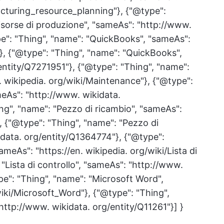
acturing_resource_planning"}, {"@type":
risorse di produzione", "sameAs": "http://www.
pe": "Thing", "name": "QuickBooks", "sameAs":
"}, {"@type": "Thing", "name": "QuickBooks",
entity/Q7271951"}, {"@type": "Thing", "name":
 wikipedia. org/wiki/Maintenance"}, {"@type":
eAs": "http://www. wikidata.
ng", "name": "Pezzo di ricambio", "sameAs":
}, {"@type": "Thing", "name": "Pezzo di
idata. org/entity/Q1364774"}, {"@type":
sameAs": "https://en. wikipedia. org/wiki/Lista di
 "Lista di controllo", "sameAs": "http://www.
pe": "Thing", "name": "Microsoft Word",
wiki/Microsoft_Word"}, {"@type": "Thing",
ttp://www. wikidata. org/entity/Q11261"}] }