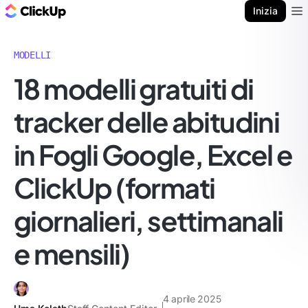
Blog di ClickUp
Inizia
Ope
MODELLI
18 modelli gratuiti di
tracker delle abitudini
in Fogli Google, Excel e
ClickUp (formati
giornalieri, settimanali
e mensili)
4 aprile 2025