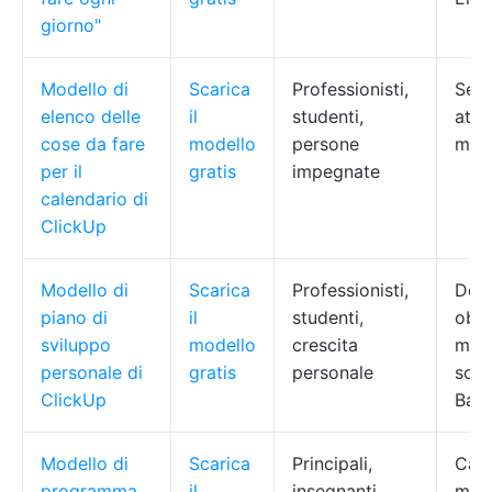
giorno"
Modello di
Scarica
Professionisti,
Sequ
elenco delle
il
studenti,
attr
cose da fare
modello
persone
moni
per il
gratis
impegnate
calendario di
ClickUp
Modello di
Scarica
Professionisti,
Defi
piano di
il
studenti,
obie
sviluppo
modello
crescita
moni
personale di
gratis
personale
sodd
ClickUp
Bac
Modello di
Scarica
Principali,
Cale
programma
il
insegnanti,
moni